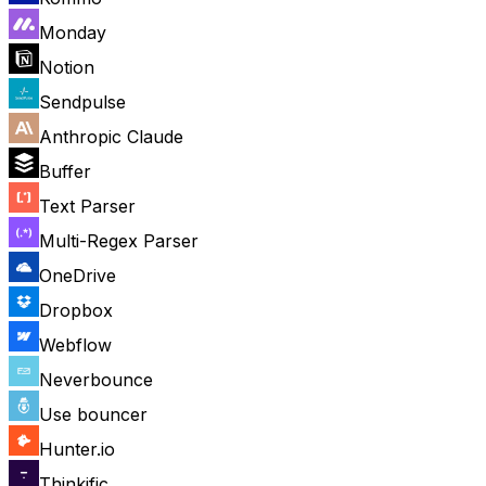
Monday
Notion
Sendpulse
Anthropic Claude
Buffer
Text Parser
Multi-Regex Parser
OneDrive
Dropbox
Webflow
Neverbounce
Use bouncer
Hunter.io
Thinkific