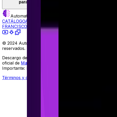
para filtrar tus datos: ejemplos prácticos
Automatiza.dev
CATÁLOGO
ACADEMIA
BLOG
SOBRE
FRANCISCO
ENVIAR FEEDBACK
© 2024 Automatiza.dev. Todos los derechos
reservados.
Descargo de responsabilidad:
Este no una plataforma
oficial de
Make.com
.
Importante:
Make no brinda soporte de estas plantillas.
Términos y condiciones
Configuración de cookies