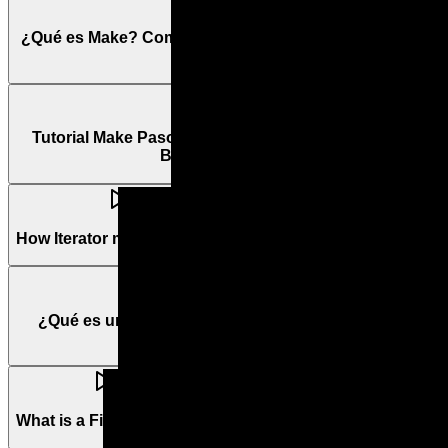
¿Qué es Make? Como automatizar procesos - Tutorial
en español
Tutorial Make Paso a paso en español - Conceptos
Básicos de Make
How Iterator modules work
¿Qué es un Trigger en Make y como funcionan? -
Tutorial Español
What is a Filter in Make