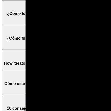
¿Cómo funcionan los routers de Make? - Tutorial de
Make.com Español
¿Cómo funcionan los módulos Array Aggregator en
Make? - Mini-guia en Español
How Iterator modules work
Cómo usar las variables y funciones en Make - Tutorial
Español
10 consejos increíbles con Make - Tutorial Español -