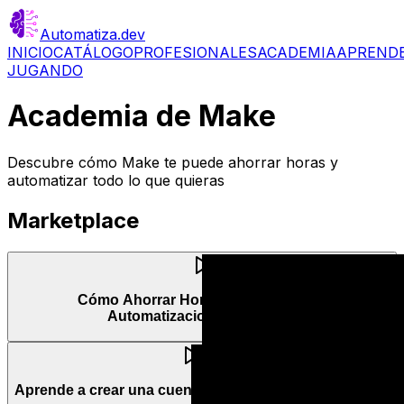
Automatiza
.dev
INICIO
CATÁLOGO
PROFESIONALES
ACADEMIA
APREND
JUGANDO
Academia de
Make
Descubre cómo Make te puede ahorrar horas y
automatizar todo lo que quieras
Marketplace
Cómo Ahorrar Horas de Trabajo con
Automatizaciones Gratuitas
Aprende a crear una cuenta en www.automatiza.dev