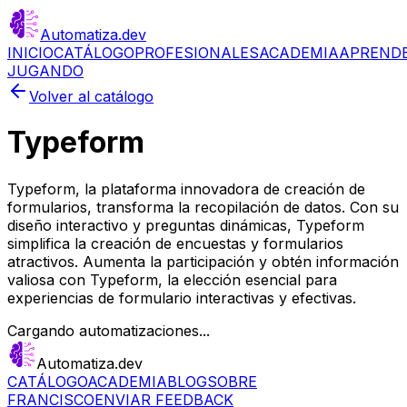
Automatiza
.dev
INICIO
CATÁLOGO
PROFESIONALES
ACADEMIA
APREND
JUGANDO
Volver al catálogo
Typeform
Typeform, la plataforma innovadora de creación de
formularios, transforma la recopilación de datos. Con su
diseño interactivo y preguntas dinámicas, Typeform
simplifica la creación de encuestas y formularios
atractivos. Aumenta la participación y obtén información
valiosa con Typeform, la elección esencial para
experiencias de formulario interactivas y efectivas.
Cargando automatizaciones...
Automatiza.dev
CATÁLOGO
ACADEMIA
BLOG
SOBRE
FRANCISCO
ENVIAR FEEDBACK