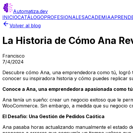
Automatiza
.dev
INICIO
CATÁLOGO
PROFESIONALES
ACADEMIA
APREND
Volver al blog
La Historia de Cómo Ana Re
Francisco
7/4/2024
Descubre cómo Ana, una emprendedora como tú, logró tr
conocer su inspiradora historia y cómo puedes replicar su
Conoce a Ana, una emprendedora apasionada como tú
Ana tenía un sueño: crear un negocio exitoso que le perm
WooCommerce. Sin embargo, a medida que su negocio crec
El Desafío: Una Gestión de Pedidos Caótica
Ana pasaba horas actualizando manualmente el estado de
propenso a errores que consumía un tiempo valioso que 