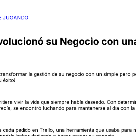
E JUGANDO
volucionó su Negocio con una
ansformar la gestión de su negocio con un simple pero p
 éxito!
itiera vivir la vida que siempre había deseado. Con determ
ía, se encontró luchando para mantenerse al día con la g
 cada pedido en Trello, una herramienta que usaba para m
podría haber dedicado a hacer crecer su negocio.