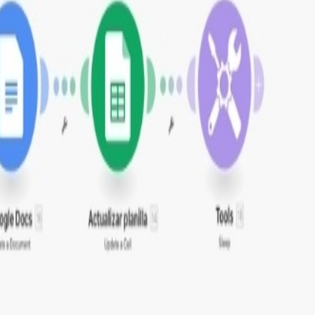
ticamente
 y las ventas. Con videos procesados por semana y
 marca y ayuda a mantener un flujo constante de leads y