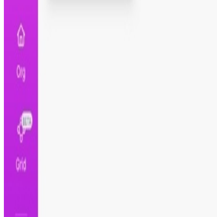
Paso 3
Pruébalo y actívalo
Calcula el impacto de esta automatización
Ajusta los valores según tu operación y descubre cuánto
Ahorro de Tiempo en Creación de Contenido
Este flujo automatiza la creación de contenido desde v
video, se genera un ahorro anual de
2080
horas. Esto pe
mediocre.
Horas Ahorradas por Año
2080
Horas semanales ahorradas por video
4