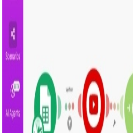
Tiempo ahorrado por video al usar Google Sheets, Yout
Videos procesados por semana
10
Número de videos de YouTube procesados por semana co
Ahorra
2080
horas al año en la creación de artículos y
Aumento de Ingresos por Contenido de Calidad
La automatización permite publicar contenido de alta ca
dólares de ingresos por video, se generan
78.000 US$
dó
conversiones.
Ingresos Anuales Generados
78.000 US$
Videos procesados por semana