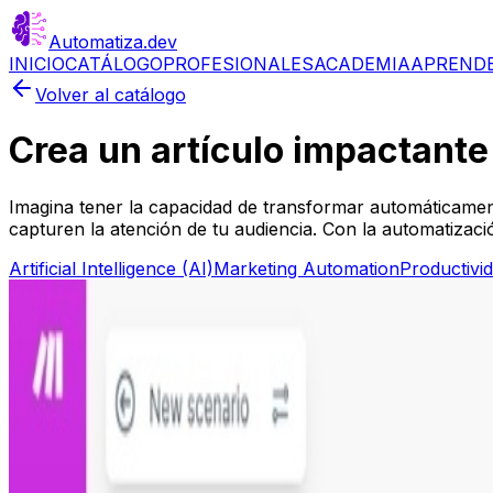
Automatiza
.dev
INICIO
CATÁLOGO
PROFESIONALES
ACADEMIA
APREND
Volver al catálogo
Crea un artículo impactante
Imagina tener la capacidad de transformar automáticamen
capturen la atención de tu audiencia. Con la automatizaci
Artificial Intelligence (AI)
Marketing Automation
Productivi
Más información
Paso 1
Regístrate en Make.com
Paso 2
Instala y configura el escenario