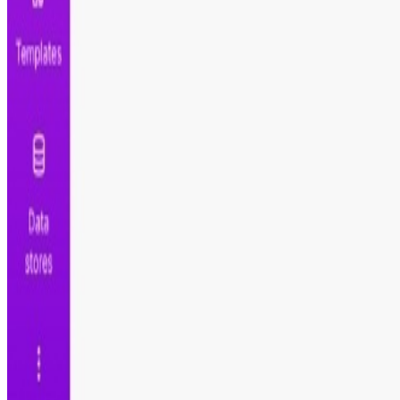
Guía de configuración
Este escenario funciona con
Make.com
, la plataforma si
Revisa el paso a paso para instalar y configurar la autom
De fácil configuración, no necesidad de programar
Proceso listo para configurar y usar
Totalmente personalizable y ajustable
Intégralo con tus herramientas diarias
Comparte este escenario
Ayuda a otros profesionales a descubrir esta automatiza
Automatiza.dev
CATÁLOGO
ACADEMIA
BLOG
SOBRE FRANCISCO
ENVIAR