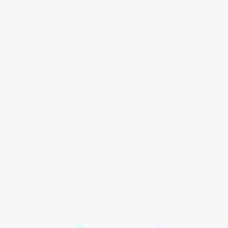
 tiempo o dinero puedes ahorrar al año con este escenario
ideos de YouTube, ahorrando horas de trabajo manual. Con
rmite a los equipos de marketing enfocarse en estrategias