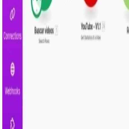
10
Número de videos de YouTube procesados por semana co
Ingresos promedio por video publicado
150 US$
Ingresos generados por cada artículo y tweet publicado
Genera
78.000
dólares anuales adicionales con conteni
Registrate para instalar
Crea tu cuenta gratis e instala esta automatización al inst
Creado por
Francisco de Brito
7 de mayo de 2023
Aplicaciones utilizadas