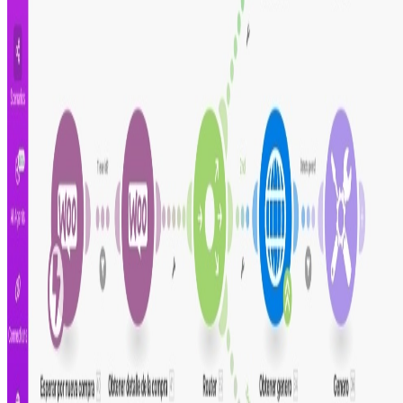
Guía de configuración
Este escenario funciona con
Make.com
, la plataforma
sin código que permite conectar múltiples aplicaciones
en un solo lugar.
Revisa el paso a paso para instalar y configurar la
automatización en tu propia cuenta de Make.
De fácil configuración, no necesidad de programar
Proceso listo para configurar y usar
Totalmente personalizable y ajustable
Intégralo con tus herramientas diarias
Comparte este escenario
Ayuda a otros profesionales a descubrir esta
automatización. Comparte en tus redes para que más
personas puedan mejorar su productividad.