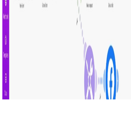
Automatiza.dev
CATÁLOGO
ACADEMIA
BLOG
SOBRE
FRANCISCO
ENVIAR FEEDBACK
© 2024 Automatiza.dev. Todos los derechos
reservados.
Descargo de responsabilidad:
Este no una plataforma
oficial de
Make.com
.
Importante:
Make no brinda soporte de estas plantillas.
Términos y condiciones
Configuración de cookies