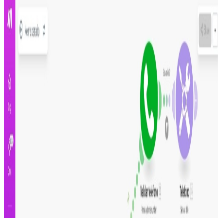
Más información
Paso 1
Regístrate en Make.com
Paso 2
Instala y configura el escenario
Paso 3
Pruébalo y actívalo
Registrate para instalar
Crea tu cuenta gratis e instala esta automatización al
instante
Creado por
Francisco de Brito
10 de mayo de 2022
Aplicaciones utilizadas