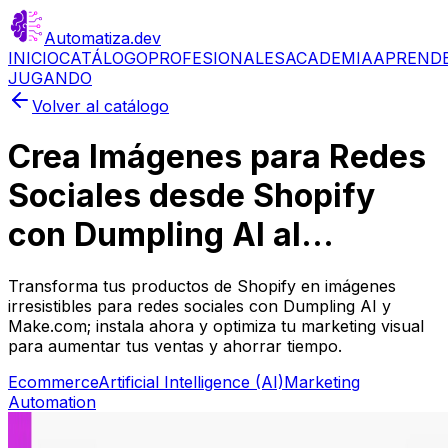
Automatiza
.dev
INICIO
CATÁLOGO
PROFESIONALES
ACADEMIA
APREND
JUGANDO
Volver al catálogo
Crea Imágenes para Redes
Sociales desde Shopify
con Dumpling AI al...
Transforma tus productos de Shopify en imágenes
irresistibles para redes sociales con Dumpling AI y
Make.com; instala ahora y optimiza tu marketing visual
para aumentar tus ventas y ahorrar tiempo.
Ecommerce
Artificial Intelligence (AI)
Marketing
Automation