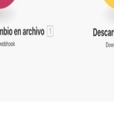
ción. Comparte en tus redes para que más personas puedan
 FEEDBACK
ial de
Make.com
.