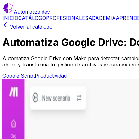
Automatiza
.dev
INICIO
CATÁLOGO
PROFESIONALES
ACADEMIA
APREND
Volver al catálogo
Automatiza Google Drive: D
Automatiza Google Drive con Make para detectar cambios 
ahora y transforma tu gestión de archivos en una experien
Google Script
Productividad
Más información
Paso 1
Regístrate en Make.com
Paso 2
Instala y configura el escenario