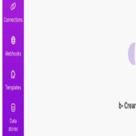
Este escenario funciona con
Make.com
, la plataforma si
Revisa el paso a paso para instalar y configurar la autom
De fácil configuración, no necesidad de programar
Proceso listo para configurar y usar
Totalmente personalizable y ajustable
Intégralo con tus herramientas diarias
Comparte este escenario
Ayuda a otros profesionales a descubrir esta automatiza
Automatiza.dev
CATÁLOGO
ACADEMIA
BLOG
SOBRE FRANCISCO
ENVIAR
© 2024 Automatiza.dev. Todos los derechos reservados.
Descargo de responsabilidad:
Este no una plataforma ofic