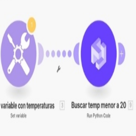
n código que permite conectar múltiples aplicaciones en un 
atización en tu propia cuenta de Make.
ción. Comparte en tus redes para que más personas puedan
 FEEDBACK
ial de
Make.com
.