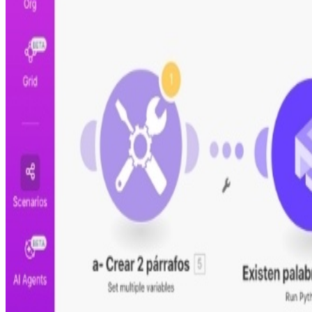
Paso 3
Pruébalo y actívalo
Registrate para instalar
Crea tu cuenta gratis e instala esta automatización al inst
Creado por
Francisco de Brito
27 de enero de 2023
Aplicaciones utilizadas
!
0CodeKit
Usa el código
0CodeKitFran20
y obtén un
20 % de des
Guía de configuración