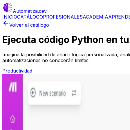
Automatiza
.dev
INICIO
CATÁLOGO
PROFESIONALES
ACADEMIA
APREND
Volver al catálogo
Ejecuta código Python en t
Imagina la posibilidad de añadir lógica personalizada, an
automatizaciones no conocerán límites.
Productividad
Más información
Paso 1
Regístrate en Make.com
Paso 2
Instala y configura el escenario