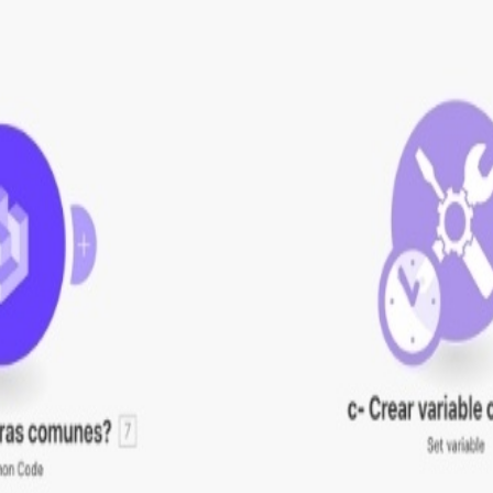
ante
cuento
en el módulo de 0CodeKit, ingresa en
https://www.0