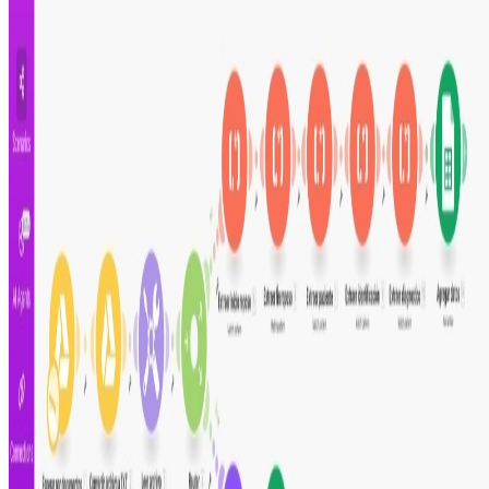
!
Multi-Regex Parser
Módulo creado por Msquare, instalalo desde
https://www.msquare.pro/products/multi-regex-parser
Guía de configuración
Este escenario funciona con
Make.com
, la plataforma
sin código que permite conectar múltiples aplicaciones
en un solo lugar.
Revisa el paso a paso para instalar y configurar la
automatización en tu propia cuenta de Make.
De fácil configuración, no necesidad de programar
Proceso listo para configurar y usar
Totalmente personalizable y ajustable
Intégralo con tus herramientas diarias