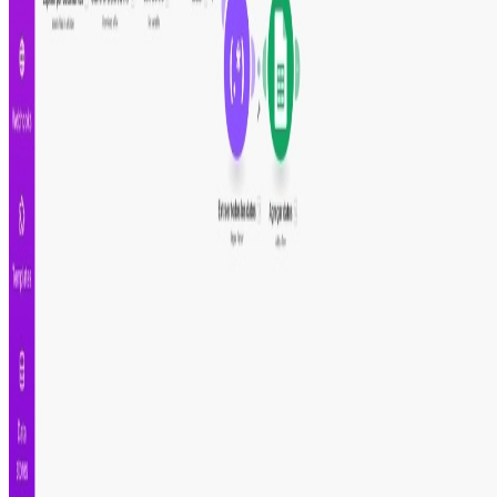
Comparte este escenario
Ayuda a otros profesionales a descubrir esta
automatización. Comparte en tus redes para que más
personas puedan mejorar su productividad.
Automatiza.dev
CATÁLOGO
ACADEMIA
BLOG
SOBRE
FRANCISCO
ENVIAR FEEDBACK
© 2024 Automatiza.dev. Todos los derechos
reservados.
Descargo de responsabilidad:
Este no una plataforma
oficial de
Make.com
.
Importante:
Make no brinda soporte de estas plantillas.
Términos y condiciones
Configuración de cookies