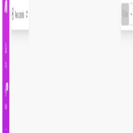
Más información
Paso 1
Regístrate en Make.com
Paso 2
Instala y configura el escenario
Paso 3
Pruébalo y actívalo
Registrate para instalar
Crea tu cuenta gratis e instala esta automatización al
instante
Creado por
Francisco de Brito
28 de septiembre de
2024
Aplicaciones utilizadas