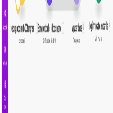
Comparte este escenario
Ayuda a otros profesionales a descubrir esta
automatización. Comparte en tus redes para que más
personas puedan mejorar su productividad.
Automatiza.dev
CATÁLOGO
ACADEMIA
BLOG
SOBRE
FRANCISCO
ENVIAR FEEDBACK
© 2024 Automatiza.dev. Todos los derechos
reservados.
Descargo de responsabilidad:
Este no una plataforma
oficial de
Make.com
.
Importante:
Make no brinda soporte de estas plantillas.
Términos y condiciones
Configuración de cookies