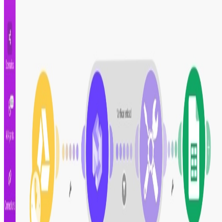
!
0CodeKit
Usa el código
0CodeKitFran20
y obtén un
20 % de
descuento
en el módulo de 0CodeKit, ingresa en
https://www.0codekit.com/
Guía de configuración
Este escenario funciona con
Make.com
, la plataforma
sin código que permite conectar múltiples aplicaciones
en un solo lugar.
Revisa el paso a paso para instalar y configurar la
automatización en tu propia cuenta de Make.
De fácil configuración, no necesidad de programar
Proceso listo para configurar y usar
Totalmente personalizable y ajustable
Intégralo con tus herramientas diarias