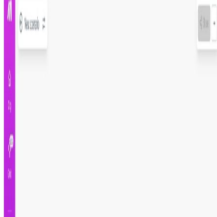
Más información
Paso 1
Regístrate en Make.com
Paso 2
Instala y configura el escenario
Paso 3
Pruébalo y actívalo
Registrate para instalar
Crea tu cuenta gratis e instala esta automatización al
instante
Creado por
Francisco de Brito
21 de enero de 2023
Aplicaciones utilizadas