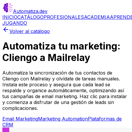
Automatiza
.dev
INICIO
CATÁLOGO
PROFESIONALES
ACADEMIA
APREND
JUGANDO
Volver al catálogo
Automatiza tu marketing:
Cliengo a Mailrelay
Automatiza la sincronización de tus contactos de
Cliengo con Mailrelay y olvídate de tareas manuales.
Instala este proceso y asegura que cada lead se
respalde y organice automáticamente, optimizando así
tus campañas de email marketing. Haz clic para instalar
y comienza a disfrutar de una gestión de leads sin
complicaciones.
Email Marketing
Marketing Automation
Plataformas de
CRM