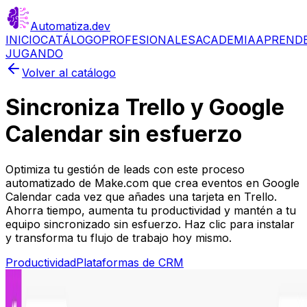
Automatiza
.dev
INICIO
CATÁLOGO
PROFESIONALES
ACADEMIA
APREND
JUGANDO
Volver al catálogo
Sincroniza Trello y Google
Calendar sin esfuerzo
Optimiza tu gestión de leads con este proceso
automatizado de Make.com que crea eventos en Google
Calendar cada vez que añades una tarjeta en Trello.
Ahorra tiempo, aumenta tu productividad y mantén a tu
equipo sincronizado sin esfuerzo. Haz clic para instalar
y transforma tu flujo de trabajo hoy mismo.
Productividad
Plataformas de CRM
Más información