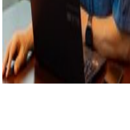
Automatiza.dev
CATÁLOGO
ACADEMIA
BLOG
SOBRE
FRANCISCO
ENVIAR FEEDBACK
© 2024 Automatiza.dev. Todos los derechos
reservados.
Descargo de responsabilidad:
Este no una plataforma
oficial de
Make.com
.
Importante:
Make no brinda soporte de estas plantillas.
Términos y condiciones
Configuración de cookies