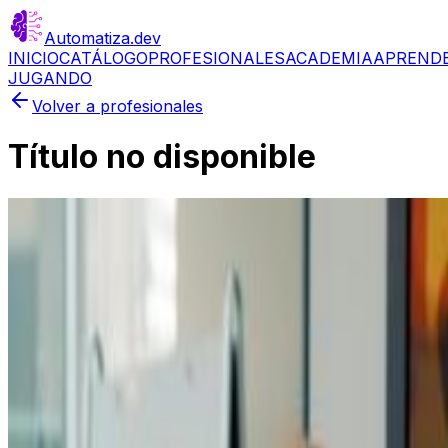
Automatiza
.dev
INICIO
CATÁLOGO
PROFESIONALES
ACADEMIA
APREND
JUGANDO
Volver a profesionales
Título no disponible
🇨🇴
Idioma
:
Español
Disponible en
:
Colombia
Argentina
Chile
México
PR
Aplicaciones usadas: