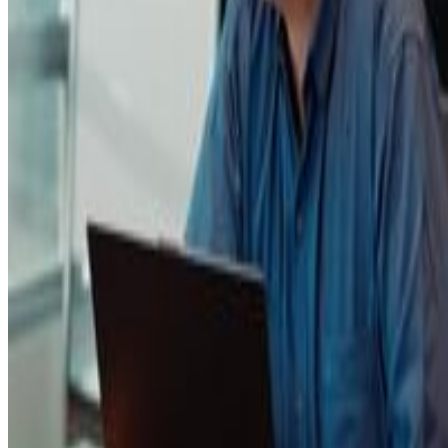
Ver más (1)
Puntuación
-12
Último acceso
12 feb 2026
Este perfil aún no está completo ni validado. Antes de
tomar una decisión, revisa cuidadosamente la
información disponible.
¿Quién soy?
Consultor de Marketing Digital & Trafficker. Especialista
en automatización CRM, embudos de venta e IA
aplicada a los negocios.