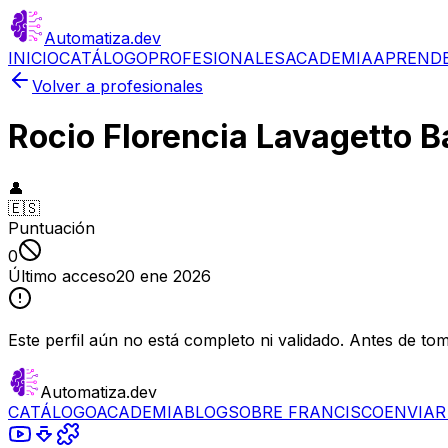
Automatiza
.dev
INICIO
CATÁLOGO
PROFESIONALES
ACADEMIA
APREND
Volver a profesionales
Rocio Florencia Lavagetto B
👤
🇪🇸
Puntuación
0
Último acceso
20 ene 2026
Este perfil aún no está completo ni validado. Antes de to
Automatiza.dev
CATÁLOGO
ACADEMIA
BLOG
SOBRE FRANCISCO
ENVIAR