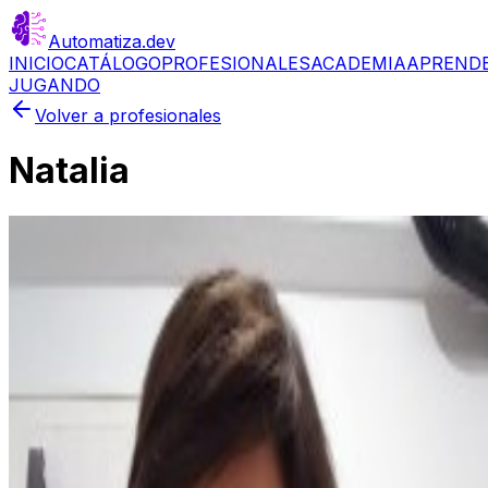
Automatiza
.dev
INICIO
CATÁLOGO
PROFESIONALES
ACADEMIA
APREND
JUGANDO
Volver a profesionales
Natalia
🇪🇸
Puntuación
0
Último acceso
3 jun 2026
Este perfil aún no está completo ni validado. Antes de
tomar una decisión, revisa cuidadosamente la
información disponible.
Automatiza.dev