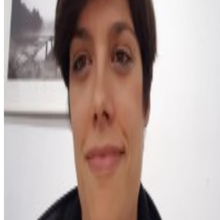
CATÁLOGO
ACADEMIA
BLOG
SOBRE
FRANCISCO
ENVIAR FEEDBACK
© 2024 Automatiza.dev. Todos los derechos
reservados.
Descargo de responsabilidad:
Este no una plataforma
oficial de
Make.com
.
Importante:
Make no brinda soporte de estas plantillas.
Términos y condiciones
Configuración de cookies