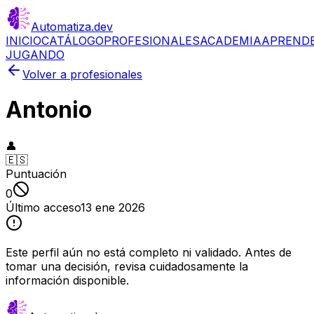
Automatiza
.dev
INICIO
CATÁLOGO
PROFESIONALES
ACADEMIA
APREND
JUGANDO
Volver a profesionales
Antonio
👤
🇪🇸
Puntuación
0
Último acceso
13 ene 2026
Este perfil aún no está completo ni validado. Antes de
tomar una decisión, revisa cuidadosamente la
información disponible.