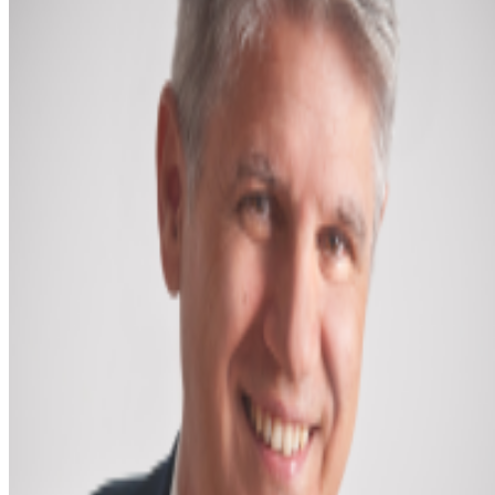
CATÁLOGO
ACADEMIA
BLOG
SOBRE
FRANCISCO
ENVIAR FEEDBACK
© 2024 Automatiza.dev. Todos los derechos
reservados.
Descargo de responsabilidad:
Este no una plataforma
oficial de
Make.com
.
Importante:
Make no brinda soporte de estas plantillas.
Términos y condiciones
Configuración de cookies