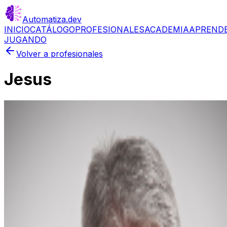
Automatiza
.dev
INICIO
CATÁLOGO
PROFESIONALES
ACADEMIA
APREND
JUGANDO
Volver a profesionales
Jesus
🇪🇸
Puntuación
0
Último acceso
5 mar 2026
Este perfil aún no está completo ni validado. Antes de
tomar una decisión, revisa cuidadosamente la
información disponible.
Automatiza.dev