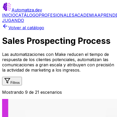
Automatiza
.dev
INICIO
CATÁLOGO
PROFESIONALES
ACADEMIA
APREND
JUGANDO
Volver al catálogo
Sales Prospecting Process
Las automatizaciones con Make reducen el tiempo de
respuesta de los clientes potenciales, automatizan las
comunicaciones a gran escala y atribuyen con precisión
la actividad de marketing a los ingresos.
Filtros
Mostrando
9
de
21
escenarios
Premium
Plataformas de CRM
Productividad
Sales Prospecting