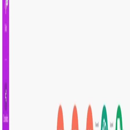
Este flujo automatiza la búsqueda de negocios en
Google Maps, la extracción de información de sus sitios
web y la generación de emails personalizados,
eliminando la necesidad de pasar horas investigando
manualmente. Al ahorrar
4000
horas al año, puedes
dedicar ese tiempo a tareas más estratégicas como la
creación de campañas de marketing o el desarrollo de
relaciones con clientes.
Horas Ahorradas por Año
4000
Horas semanales invertidas en investigación manual de
contactos
20
Horas que dedicas cada semana a buscar negocios en
Google Maps, visitar sus sitios web y extraer
información manualmente