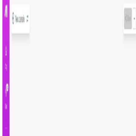
Más información
Paso 1
Regístrate en Make.com
Paso 2
Instala y configura el escenario
Paso 3
Pruébalo y actívalo
Registrate para instalar
Crea tu cuenta gratis e instala esta automatización al
instante
Creado por
Francisco de Brito
10 de mayo de 2022
Aplicaciones utilizadas