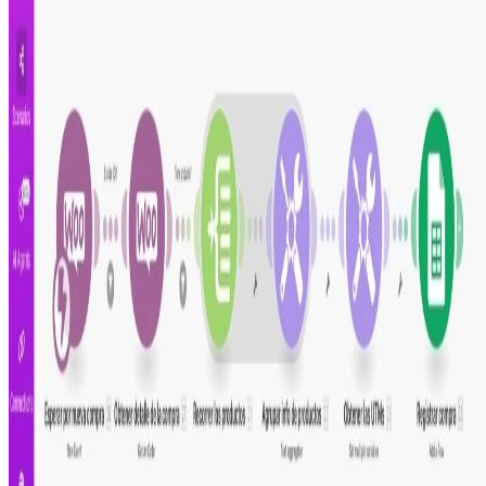
Guía de configuración
Este escenario funciona con
Make.com
, la plataforma
sin código que permite conectar múltiples aplicaciones
en un solo lugar.
Revisa el paso a paso para instalar y configurar la
automatización en tu propia cuenta de Make.
De fácil configuración, no necesidad de programar
Proceso listo para configurar y usar
Totalmente personalizable y ajustable
Intégralo con tus herramientas diarias
Comparte este escenario
Ayuda a otros profesionales a descubrir esta
automatización. Comparte en tus redes para que más
personas puedan mejorar su productividad.