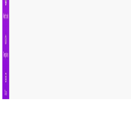
Automatiza.dev
CATÁLOGO
ACADEMIA
BLOG
SOBRE
FRANCISCO
ENVIAR FEEDBACK
© 2024 Automatiza.dev. Todos los derechos
reservados.
Descargo de responsabilidad:
Este no una plataforma
oficial de
Make.com
.
Importante:
Make no brinda soporte de estas plantillas.
Términos y condiciones
Configuración de cookies