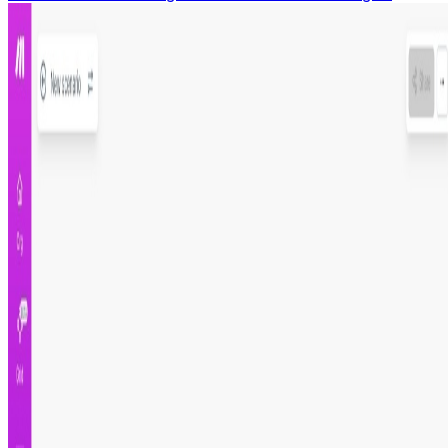
Más información
Paso 1
Regístrate en Make.com
Paso 2
Instala y configura el escenario
Paso 3
Pruébalo y actívalo
Registrate para instalar
Crea tu cuenta gratis e instala esta automatización al
instante
Creado por
Francisco de Brito
10 de mayo de 2022
Aplicaciones utilizadas