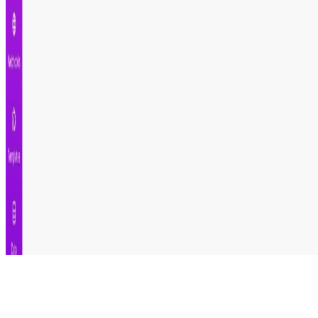
Automatiza.dev
CATÁLOGO
ACADEMIA
BLOG
SOBRE
FRANCISCO
ENVIAR FEEDBACK
© 2024 Automatiza.dev. Todos los derechos
reservados.
Descargo de responsabilidad:
Este no una plataforma
oficial de
Make.com
.
Importante:
Make no brinda soporte de estas plantillas.
Términos y condiciones
Configuración de cookies