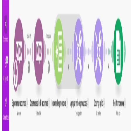
Guía de configuración
Este escenario funciona con
Make.com
, la plataforma
sin código que permite conectar múltiples aplicaciones
en un solo lugar.
Revisa el paso a paso para instalar y configurar la
automatización en tu propia cuenta de Make.
De fácil configuración, no necesidad de programar
Proceso listo para configurar y usar
Totalmente personalizable y ajustable
Intégralo con tus herramientas diarias
Comparte este escenario
Ayuda a otros profesionales a descubrir esta
automatización. Comparte en tus redes para que más
personas puedan mejorar su productividad.