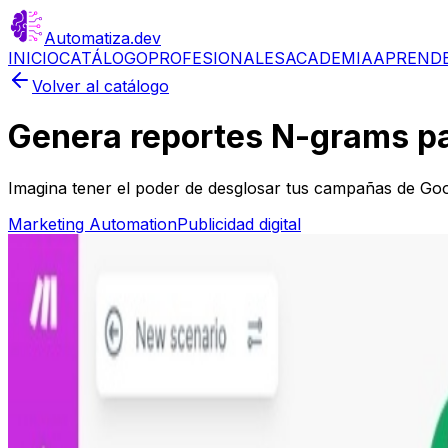
Automatiza
.dev
INICIO
CATÁLOGO
PROFESIONALES
ACADEMIA
APREND
Volver al catálogo
Genera reportes N-grams pa
Imagina tener el poder de desglosar tus campañas de Go
Marketing Automation
Publicidad digital
Más información
Paso 1
Regístrate en Make.com
Paso 2
Instala y configura el escenario