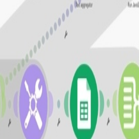
cuento
en el módulo de 0CodeKit, ingresa en
https://www.0
n código que permite conectar múltiples aplicaciones en un 
atización en tu propia cuenta de Make.