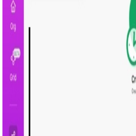
Paso 3
Pruébalo y actívalo
Calcula el impacto de esta automatización
Ajusta los valores según tu operación y descubre cuánto
Ahorro Anual en Costos de Publicidad
Al optimizar términos de búsqueda en Google Ads con est
optimización del %, se ahorra un porcentaje significativo
ahorro anual de
10.800 US$
USD.
Ahorro Anual de Costos
10.800 US$
Costo Mensual de Campaña en Google Ads
3000 US$