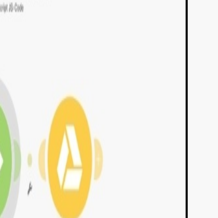
codekit.com/
solo lugar.