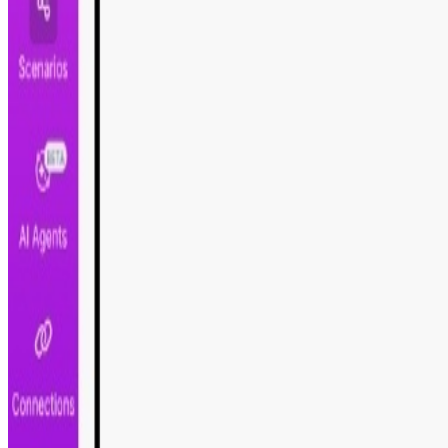
Costo promedio mensual de la campaña de Google Ads qu
Tasa de Optimización de Términos
30
Porcentaje de mejora en eficiencia de términos de búsque
Meses de Análisis Anual
12
Número de meses en los que se aplica la optimización a
Ahorra hasta
10.800
USD al año optimizando términos d
Registrate para instalar
Crea tu cuenta gratis e instala esta automatización al inst
Creado por
Francisco de Brito
17 de junio de 2023