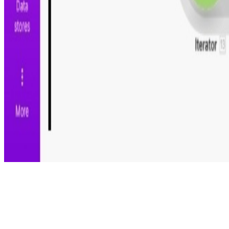
Ayuda a otros profesionales a descubrir esta automatiza
Automatiza.dev
CATÁLOGO
ACADEMIA
BLOG
SOBRE FRANCISCO
ENVIAR
© 2024 Automatiza.dev. Todos los derechos reservados.
Descargo de responsabilidad:
Este no una plataforma ofic
Importante:
Make no brinda soporte de estas plantillas.
Términos y condiciones
Configuración de cookies