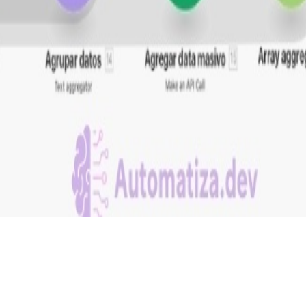
ción. Comparte en tus redes para que más personas puedan
 FEEDBACK
ial de
Make.com
.