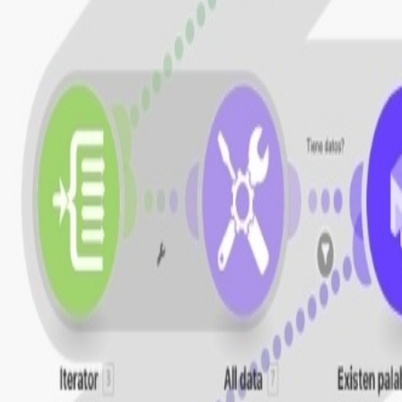
e se analiza
da tras la automatización
nualmente
e búsqueda en Google Ads
ante