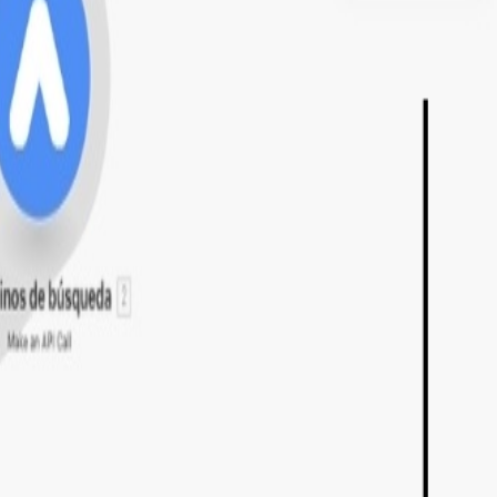
.
 en términos poco eficientes. Con una tasa de
por los meses de análisis anual, lo que resulta en un