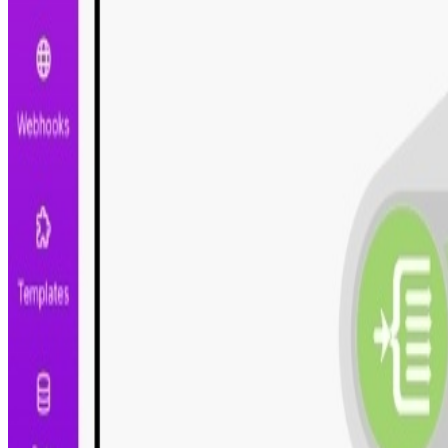
Aplicaciones utilizadas
!
0CodeKit
Usa el código
0CodeKitFran20
y obtén un
20 % de des
Guía de configuración
Este escenario funciona con
Make.com
, la plataforma si
Revisa el paso a paso para instalar y configurar la autom
De fácil configuración, no necesidad de programar
Proceso listo para configurar y usar
Totalmente personalizable y ajustable
Intégralo con tus herramientas diarias
Comparte este escenario